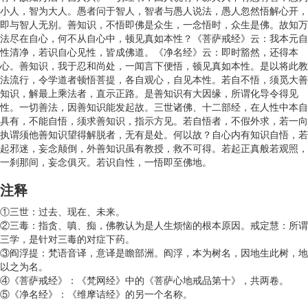
小人，智为大人。愚者问于智人，智者与愚人说法，愚人忽然悟解心开，
即与智人无别。善知识，不悟即佛是众生，一念悟时，众生是佛。故知万
法尽在自心，何不从自心中，顿见真如本性？《菩萨戒经》云：我本元自
性清净，若识自心见性，皆成佛道。《净名经》云：即时豁然，还得本
心。善知识，我于忍和尚处，一闻言下便悟，顿见真如本性。是以将此教
法流行，令学道者顿悟菩提，各自观心，自见本性。若自不悟，须觅大善
知识，解最上乘法者，直示正路。是善知识有大因缘，所谓化导令得见
性。一切善法，因善知识能发起故。三世诸佛、十二部经，在人性中本自
具有，不能自悟，须求善知识，指示方见。若自悟者，不假外求，若一向
执谓须他善知识望得解脱者，无有是处。何以故？自心内有知识自悟，若
起邪迷，妄念颠倒，外善知识虽有教授，救不可得。若起正真般若观照，
一刹那间，妄念俱灭。若识自性，一悟即至佛地。
注释
①三世：过去、现在、未来。
②三毒：指贪、嗔、痴，佛教认为是人生烦恼的根本原因。戒定慧：所谓
三学，是针对三毒的对症下药。
③阎浮提：梵语音译，意译是瞻部洲。阎浮，本为树名，因地生此树，地
以之为名。
④《菩萨戒经》：《梵网经》中的《菩萨心地戒品第十》，共两卷。
⑤《净名经》：《维摩诘经》的另一个名称。