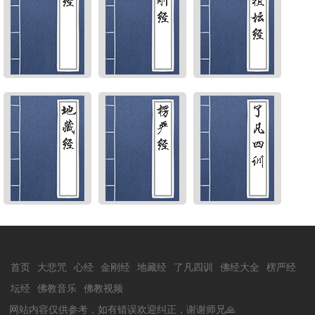
首页
大悲咒
心经
金刚经
地藏经
了凡四训
佛经大全
楞严经
坛经
佛教音乐
佛教视频
网站内容仅供参考，如有错误欢迎纠正，谢谢师兄🙏