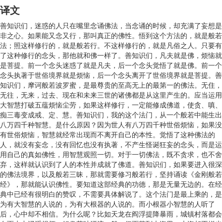
译文
善知识们，迷惑的人只在嘴里念诵佛法，当念诵的时候，却充满了妄想是
非之心。如果能又念又行，那叫真正的佛性。悟到这个方法的，就是般若
法；照这样修行的，就是般若行。不这样修行的，就是凡俗之人。只要有
了这种修行的念头，那他就和佛一样了。善知识们，凡夫就是佛，烦恼就
是菩提。前一个念头迷惑了就是凡夫，后一个念头觉悟了就是佛。前一个
念头执著于世俗境界就是烦恼，后一个念头离开了世俗境界就是菩提。善
知识们，摩诃般若波罗蜜，是最尊贵的至高无上的最第一的佛法。无住，
无往，无来，过去、现在和未来三世的诸佛都是从这里产生的。应当运用
大智慧打破五蕴烦恼尘劳，如果这样修行，一定能修成佛道，使贪、嗔、
痴三毒变成戒、定、慧。善知识们，我的这个法门，从一个般若中能生出
八万四千种智慧。是什么原因？因为世人有八万四千种世俗烦恼，如果没
有世俗烦恼，智慧就经常出现而不离开自己的本性。觉悟了这种佛法的
人，就没有妄念，没有回忆也没有执著，不产生怪诞狂妄的念头，而是运
用自己的真如佛性，用智慧观照一切。对于一切佛法，既不贪求，也不舍
弃，这样就认识到了人的本性并成就了佛道。善知识们，如果要进入很深
的佛法境界，以及般若三昧，那就需要修习般若行，坚持诵读《金刚般若
经》，那就能认识佛性。要知道这部经典的功德，那是无量无边的。在经
典中已经有很明白的赞叹，不需要具体解说了。这个法门是最上乘的，是
为有大智慧的人说的，为有大根器的人说的。而小根器小智慧的人听了
后，心中却不相信。为什么呢？比如天龙在阎浮提降暴雨，城镇村落都会