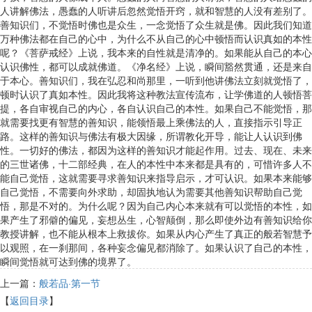
人讲解佛法，愚蠢的人听讲后忽然觉悟开窍，就和智慧的人没有差别了。
善知识们，不觉悟时佛也是众生，一念觉悟了众生就是佛。因此我们知道
万种佛法都在自己的心中，为什么不从自己的心中顿悟而认识真如的本性
呢？《菩萨戒经》上说，我本来的自性就是清净的。如果能从自己的本心
认识佛性，都可以成就佛道。《净名经》上说，瞬间豁然贯通，还是来自
于本心。善知识们，我在弘忍和尚那里，一听到他讲佛法立刻就觉悟了，
顿时认识了真如本性。因此我将这种教法宣传流布，让学佛道的人顿悟菩
提，各自审视自己的内心，各自认识自己的本性。如果自己不能觉悟，那
就需要找更有智慧的善知识，能领悟最上乘佛法的人，直接指示引导正
路。这样的善知识与佛法有极大因缘，所谓教化开导，能让人认识到佛
性。一切好的佛法，都因为这样的善知识才能起作用。过去、现在、未来
的三世诸佛，十二部经典，在人的本性中本来都是具有的，可惜许多人不
能自己觉悟，这就需要寻求善知识来指导启示，才可认识。如果本来能够
自己觉悟，不需要向外求助，却固执地认为需要其他善知识帮助自己觉
悟，那是不对的。为什么呢？因为自己内心本来就有可以觉悟的本性，如
果产生了邪僻的偏见，妄想丛生，心智颠倒，那么即使外边有善知识给你
教授讲解，也不能从根本上救拔你。如果从内心产生了真正的般若智慧予
以观照，在一刹那间，各种妄念偏见都消除了。如果认识了自己的本性，
瞬间觉悟就可达到佛的境界了。
上一篇：
般若品·第一节
【
返回目录
】