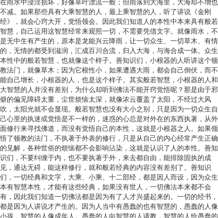
在雨水中浸淫损坏，好像草叶漂流一般；但雨落到大海里，大海却不增也
不减。如果那些具有大乘智慧的人，最上乘智慧的人，听了讲说《金刚
经》，就会心窍大开，觉悟领会。因此我们知道人的本性中本来具有般若
智慧，自己运用这智慧经常来观照一切，不需要凭借文字。就像雨水，不
是无中生有产生的，原本是龙能兴云降雨，让一切众生、一切草木、有情
的，无情的都受到滋润，汇成百川合流，归入大海，与海合成一体。众生
本性中的般若智慧，也就像这个样子。善知识们，小根器的人听讲这个顿
教法门，就像草木；因为它根性小，如果遭遇大雨，都会自己倒伏，而不
能自己增长，小根器的人，也是这个样子。其实般若智慧，小根器的人和
大智慧的人并没有差别，为什么却听到佛法不能开窍觉悟呢？那是由于邪
僻的偏见障碍太重，尘世烦恼太深，就像浓云覆盖了太阳，不经过大风
吹，太阳光就不会显现。般若智慧也没有大小之别，只是因为一切众生自
己心里的执迷或觉悟是不一样的，迷惑的心总是对外在的东西执著，从外
面修行来寻找佛道，而没有觉悟自己的本性，这就是小根器之人。如果领
悟了顿教的法门，不执著于外表的修行，只是从自己的内心经常产生正确
的见解，各种世俗的烦恼都不会影响沾染，这就是认识了人的本性。善知
识们，不要纠缠于内，也不要执著于外，来去都自由，能排除固执的成
见，通达无碍，能这样修行，就和般若经典的内容没有差别了。善知识
们，一切经典和文字，大乘、小乘、十二部经，都是因人而设，因为众生
本有智慧本性，才能有这些经典，如果没有世人，一切佛法本来都不会
有，因此我们知道一切佛法都是因为有了人才兴盛起来的。一切的经书，
都是因为人讲说才产生的。因为人当中有愚蠢的也有智慧的，愚蠢的人像
小孩，智慧的人像成年人。愚蠢的人向智慧的人请教，智慧的人给愚蠢的