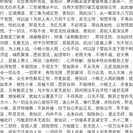
即烦恼，后念离境即菩提。善知识，摩诃般若波罗蜜最尊最上最第一。无
住无往亦无来，三世诸佛从中出。当用大智慧打破五蕴烦恼尘劳，如此修
行，定成佛道，变三毒为戒定慧。善知识，我此法门，从一般若生八万四
千智慧。何以故？为世人有八万四千尘劳，若无尘劳，智慧常现，不离自
性。悟此法者，即是无念，无忆无著，不起诳妄，用自真如性，以智慧观
照。于一切法，不取不舍，即是见性成佛道。善知识，若欲入甚深法界，
及般若三昧者，须修般若行，持诵《金刚般若经》，即得见性。当知此经
功德，无量无边，经中分明赞叹，莫能具说。此法门是最上乘，为大智人
说，为上根人说。小根小智人闻，心生不信，何以故？譬如天龙下雨于阎
浮提，城邑聚落，悉皆漂流，如漂草叶；若雨大海，不增不减。若大乘
人，若最上乘人，闻说《金刚经》，心开悟解。故知本性自有般若之智，
自用智慧，常观照故，不假文字。譬如雨水，不从无有，元是龙能兴致，
令一切众生，一切草木，有情无情，悉皆蒙润，百川众流，却入大海，合
为一体。众生本性般若之智，亦复如是。善知识，小根之人闻此顿教，犹
如草木；根性小者，若被大雨，悉皆自倒，不能增长，小根之人，亦复如
是。元有般若之智，与大智人更无差别，因何闻法不自开悟？缘邪见障
重，烦恼根深，犹如大云覆盖于日，不得风吹，日光不现。般若之智亦无
大小，为一切众生自心迷悟不同，迷心外见，修行觅佛，未悟自性，即是
小根。若开悟顿教，不执外修，但于自心常起正见，烦恼尘劳，常不能
染，即是见性。善知识，内外不住，去来自由，能除执心，通达无碍，能
修此行，与般若经本无差别。善知识，一切修多罗及诸文字，大小二乘，
十二部经，皆因人置，因智慧性，方能建立，若无世人，一切万法本自不
有，故知万法本自人兴。一切经书，因人说有，缘其人中有愚有智，愚为