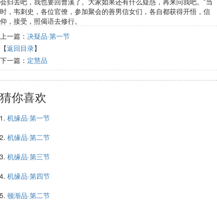
会归去吧，我也要回曹溪了。大家如果还有什么疑惑，再来问我吧。”当
时，韦刺史，各位官僚，参加聚会的善男信女们，各自都获得开悟，信
仰，接受，照偈语去修行。
上一篇：
决疑品·第一节
【
返回目录
】
下一篇：
定慧品
猜你喜欢
机缘品·第一节
机缘品·第二节
机缘品·第三节
机缘品·第四节
顿渐品·第二节