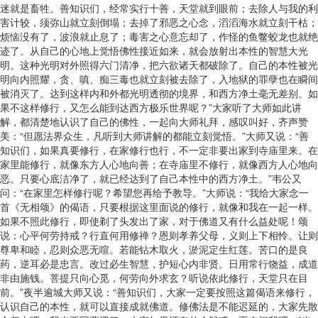
迷就是畜牲。善知识们，经常实行十善，天堂就到眼前；去除人与我的利
害计较，须弥山就立刻倒塌；去掉了邪恶之心念，滔滔海水就立刻干枯；
烦恼没有了，波浪就止息了；毒害之心意忘却了，作怪的鱼鳖蛟龙也就绝
迹了。从自己的心地上觉悟佛性接近如来，就会放射出本性的智慧大光
明。这种光明对外照得六门清净，把六欲诸天都破除了。自己的本性被光
明向内照耀，贪、嗔、痴三毒也就立刻被去除了，入地狱的罪孽也在瞬间
被消灭了。达到这样内和外都光明透彻的境界，和西方净土毫无差别。如
果不这样修行，又怎么能到达西方极乐世界呢？”大家听了大师如此讲
解，都清楚地认识了自己的佛性，一起向大师礼拜，感叹叫好，齐声赞
美：“但愿法界众生，凡听到大师讲解的都能立刻觉悟。”大师又说：“善
知识们，如果真要修行，在家修行也行，不一定非要出家到寺庙里来。在
家里能修行，就像东方人心地向善；在寺庙里不修行，就像西方人心地向
恶。只要心底洁净了，就已经达到了自己本性中的西方净土。”韦公又
问：“在家里怎样修行呢？希望您再给予教导。”大师说：“我给大家念一
首《无相颂》的偈语，只要根据这里面说的修行，就像和我在一起一样。
如果不照此修行，即使剃了头发出了家，对于佛道又有什么益处呢！颂
说：心平何劳持戒？行直何用修禅？恩则孝养父母，义则上下相怜。让则
尊卑和睦，忍则众恶无喧。若能钻木取火，淤泥定生红莲。苦口的是良
药，逆耳必是忠言。改过必生智慧，护短心内非贤。日用常行饶益，成道
非由施钱。菩提只向心觅，何劳向外求玄？听说依此修行，天堂只在目
前。”夜半逾城大师又说：“善知识们，大家一定要按照这篇偈语来修行，
认识自己的本性，就可以直接成就佛道。修佛法是不能迟延的，大家先散