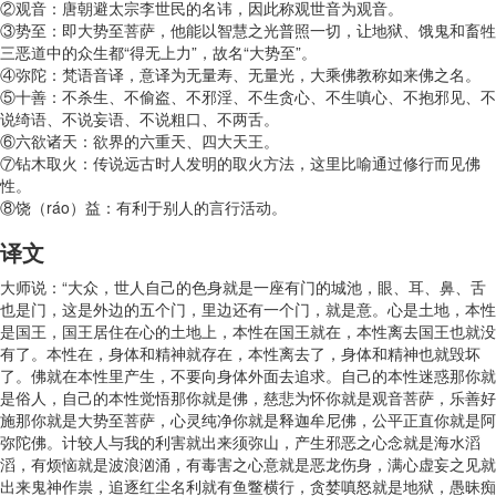
②观音：唐朝避太宗李世民的名讳，因此称观世音为观音。
③势至：即大势至菩萨，他能以智慧之光普照一切，让地狱、饿鬼和畜牲
三恶道中的众生都“得无上力”，故名“大势至”。
④弥陀：梵语音译，意译为无量寿、无量光，大乘佛教称如来佛之名。
⑤十善：不杀生、不偷盗、不邪淫、不生贪心、不生嗔心、不抱邪见、不
说绮语、不说妄语、不说粗口、不两舌。
⑥六欲诸天：欲界的六重天、四大天王。
⑦钻木取火：传说远古时人发明的取火方法，这里比喻通过修行而见佛
性。
⑧饶（ráo）益：有利于别人的言行活动。
译文
大师说：“大众，世人自己的色身就是一座有门的城池，眼、耳、鼻、舌
也是门，这是外边的五个门，里边还有一个门，就是意。心是土地，本性
是国王，国王居住在心的土地上，本性在国王就在，本性离去国王也就没
有了。本性在，身体和精神就存在，本性离去了，身体和精神也就毁坏
了。佛就在本性里产生，不要向身体外面去追求。自己的本性迷惑那你就
是俗人，自己的本性觉悟那你就是佛，慈悲为怀你就是观音菩萨，乐善好
施那你就是大势至菩萨，心灵纯净你就是释迦牟尼佛，公平正直你就是阿
弥陀佛。计较人与我的利害就出来须弥山，产生邪恶之心念就是海水滔
滔，有烦恼就是波浪汹涌，有毒害之心意就是恶龙伤身，满心虚妄之见就
出来鬼神作祟，追逐红尘名利就有鱼鳖横行，贪婪嗔怒就是地狱，愚昧痴