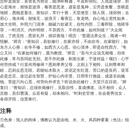
悲即是观音，喜舍名为势至，能净即释迦，平直即弥陀。人我是须弥，邪
心是海水，烦恼是波浪，毒害是恶龙，虚妄是鬼神，尘劳是鱼鳖，贪嗔是
地狱，愚痴是畜生。善知识，常行十善，天堂便至；除人我，须弥倒；去
邪心，海水竭；烦恼无，波浪灭；毒害忘，鱼龙绝。自心地上觉性如来，
放大光明。外照六门清净，能破六欲诸天，自性内照，三毒即除，地狱等
罪，一时消灭。内外明彻，不异西方。不作此修，如何到彼？”大众闻
说，了然见性，悉皆礼拜，俱叹善哉！唱言：“普愿法界众生，闻者一时
悟解。”师言：“善知识，若欲修行，在家亦得，不由在寺。在家能行，如
东方人心善；在寺不修，如西方人心恶。但心清净，即是自性西方。”韦
公又问：“在家如何修行，愿为教授。”师言：“吾与大众说无相颂，但依
此修，常与吾同处无别。若不作此修，剃发出家，于道何益！颂曰：心平
何劳持戒？行直何用修禅？恩则孝养父母，义则上下相怜。让则尊卑和
睦，忍则众恶无喧。若能钻木取火，淤泥定生红莲。苦口的是良药，逆耳
必是忠言。改过必生智慧，护短心内非贤。日用常行饶益，成道非由施
钱。菩提只向心觅，何劳向外求玄？听说依此修行，天堂只在目前。”师
复曰：“善知识，总须依偈修行，见取自性，直成佛道。法不相待，众人
且散，吾归曹溪。众若有疑，却来相问。”时刺史官僚，在会善男信女，
各得开悟，信受奉行。
注释
①色身：指人的肉体，佛教认为是由地、水、火、风四种要素（色法）组
成。