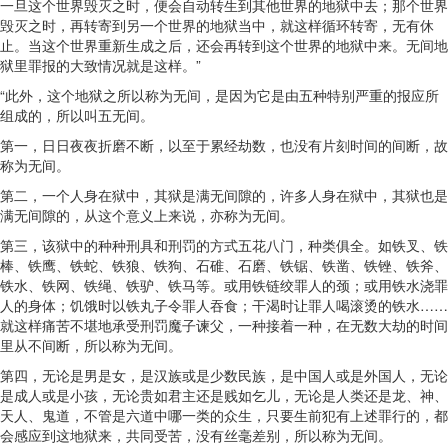
一旦这个世界毁灭之时，便会自动转生到其他世界的地狱中去；那个世界
毁灭之时，再转寄到另一个世界的地狱当中，就这样循环转寄，无有休
止。当这个世界重新生成之后，还会再转到这个世界的地狱中来。无间地
狱里罪报的大致情况就是这样。”
“此外，这个地狱之所以称为无间，是因为它是由五种特别严重的报应所
组成的，所以叫五无间。
第一，日日夜夜折磨不断，以至于累经劫数，也没有片刻时间的间断，故
称为无间。
第二，一个人身在狱中，其狱是满无间隙的，许多人身在狱中，其狱也是
满无间隙的，从这个意义上来说，亦称为无间。
第三，该狱中的种种刑具和刑罚的方式五花八门，种类俱全。如铁叉、铁
棒、铁鹰、铁蛇、铁狼、铁狗、石碓、石磨、铁锯、铁凿、铁锉、铁斧、
铁水、铁网、铁绳、铁驴、铁马等。或用铁链绞罪人的颈；或用铁水浇罪
人的身体；饥饿时以铁丸子令罪人吞食；干渴时让罪人喝滚烫的铁水……
就这样痛苦不堪地承受刑罚魔子谏父，一种接着一种，在无数大劫的时间
里从不间断，所以称为无间。
第四，无论是男是女，是汉族或是少数民族，是中国人或是外国人，无论
是成人或是小孩，无论贵如君主还是贱如乞儿，无论是人类还是龙、神、
天人、鬼道，不管是六道中哪一类的众生，只要生前犯有上述罪行的，都
会感应到这地狱来，共同受苦，没有丝毫差别，所以称为无间。