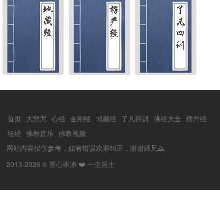
首页
大悲咒
心经
金刚经
地藏经
了凡四训
佛经大全
楞严经
坛经
佛教音乐
佛教视频
网站内容仅供参考，如有错误欢迎纠正，谢谢师兄🙏
2013-2026 ©
菩心本净
❤️ 一尘居士