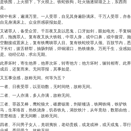
是铁围，上火彻下，下火彻上。铁蛇铁狗，吐火驰逐狱墙之上，东西而
走。
狱中有床，遍满万里。一人受罪，自见其身遍卧满床。千万人受罪，亦各
自见身满床上。众业所感获报如是。
又诸罪人，备受众苦。千百夜叉及以恶鬼，口牙如剑，眼如电光，手复铜
爪，拖拽罪人。复有夜叉执大铁戟，中罪人身，或中口鼻，或中腹背。抛
空翻接或置床上，复有铁鹰啖罪人目。复有铁蛇绞罪人颈。百肢节内，悉
下长钉，拔舌耕犁，抽肠剉斩，烊铜灌口，热铁缠身。万死千生，业感如
是。动经亿劫，求出无期。
此界坏时，寄生他界，他界次坏，转寄他方；他方坏时，辗转相寄。此界
成后，还复而来。无间罪报，其事如是。
又五事业感，故称无间。何等为五？
一者、日夜受罪，以至劫数，无时间绝，故称无间。
二者、一人亦满，多人亦满，故称无间。
三者、罪器叉棒，鹰蛇狼犬，碓磨锯凿，剉斫镬汤，铁网铁绳，铁驴铁
马，生革络首，热铁浇身，饥吞铁丸，渴饮铁汁，从年竟劫，数那由他，
苦楚相连，更无间断，故称无间。
四者、不问男子女人，羌胡夷狄，老幼贵贱，或龙或神，或天或鬼，罪行
业感，悉同受之，故称无间。