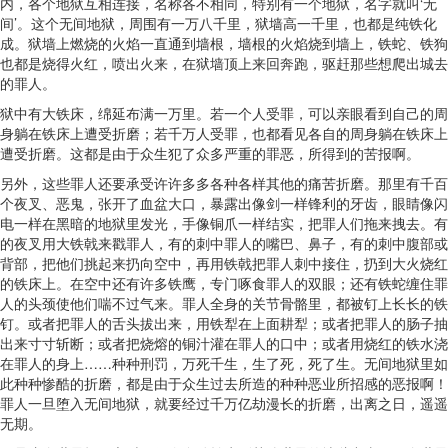
内，各个地狱互相连接，名称各不相同，特别有一个地狱，名字就叫‘无
间’。这个无间地狱，周围有一万八千里，狱墙高一千里，也都是纯铁化
成。狱墙上燃烧的火焰一直通到墙根，墙根的火焰烧到墙上，铁蛇、铁狗
也都是烧得火红，喷出火来，在狱墙顶上来回奔跑，驱赶那些想爬出城去
的罪人。
狱中有大铁床，绵延布满一万里。若一个人受罪，可以亲眼看到自己的周
身躺在铁床上遭受折磨；若千万人受罪，也都看见各自的周身躺在铁床上
遭受折磨。这都是由于众生犯了众多严重的罪恶，所得到的苦报啊。
另外，这些罪人还要承受许许多多各种各样其他的痛苦折磨。那里有千百
个夜叉、恶鬼，张开了血盆大口，暴露出像剑一样锋利的牙齿，眼睛像闪
电一样在黑暗的地狱里发光，手像铜爪一样结实，把罪人们拖来拽去。有
的夜叉用大铁戟来戳罪人，有的刺中罪人的嘴巴、鼻子，有的刺中腹部或
背部，把他们挑起来扔向空中，再用铁戟把罪人刺中接住，扔到大火烧红
的铁床上。在空中还有许多铁鹰，专门啄食罪人的双眼；还有铁蛇缠住罪
人的头颈使他们喘不过气来。罪人全身的关节骨骼里，都被钉上长长的铁
钉。或者把罪人的舌头拔出来，用铁犁在上面耕犁；或者把罪人的肠子抽
出来寸寸斩断；或者把烧熔的铜汁灌在罪人的口中；或者用烧红的铁水浇
在罪人的身上……种种刑罚，万死千生，生了死，死了生。无间地狱里如
此种种惨酷的折磨，都是由于众生过去所造的种种恶业所招感的恶报啊！
罪人一旦堕入无间地狱，就要经过千万亿劫漫长的折磨，出离之日，遥遥
无期。