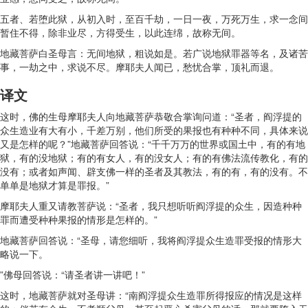
五者、若堕此狱，从初入时，至百千劫，一日一夜，万死万生，求一念间
暂住不得，除非业尽，方得受生，以此连绵，故称无间。
地藏菩萨白圣母言：无间地狱，粗说如是。若广说地狱罪器等名，及诸苦
事，一劫之中，求说不尽。摩耶夫人闻已，愁忧合掌，顶礼而退。
译文
这时，佛的生母摩耶夫人向地藏菩萨恭敬合掌询问道：“圣者，阎浮提的
众生造业有大有小，千差万别，他们所受的果报也有种种不同，具体来说
又是怎样的呢？”地藏菩萨回答说：“千千万万的世界或国土中，有的有地
狱，有的没地狱；有的有女人，有的没女人；有的有佛法流传教化，有的
没有；或者如声闻、辟支佛一样的圣者及其教法，有的有，有的没有。不
单单是地狱才算是罪报。”
摩耶夫人重又请教菩萨说：“圣者，我只想听听阎浮提的众生，因造种种
罪而遭受种种果报的情形是怎样的。”
地藏菩萨回答说：“圣母，请您细听，我将阎浮提众生造罪受报的情形大
略说一下。
”佛母回答说：“请圣者讲一讲吧！”
这时，地藏菩萨就对圣母讲：“南阎浮提众生造罪所得报应的情况是这样