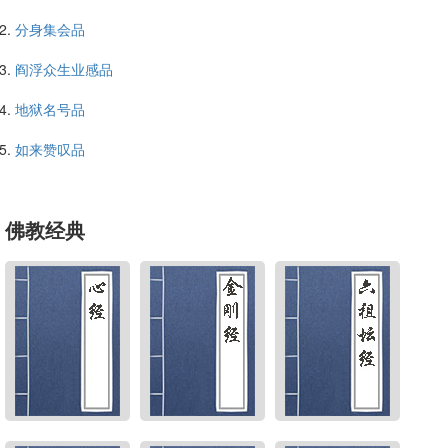
分身集会品
阎浮众生业感品
地狱名号品
如来赞叹品
佛教经典