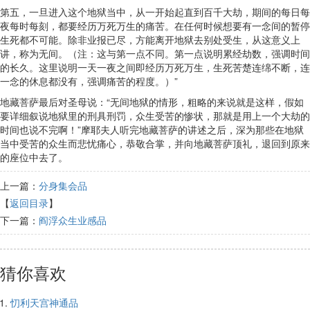
第五，一旦进入这个地狱当中，从一开始起直到百千大劫，期间的每日每
夜每时每刻，都要经历万死万生的痛苦。在任何时候想要有一念间的暂停
生死都不可能。除非业报已尽，方能离开地狱去别处受生，从这意义上
讲，称为无间。（注：这与第一点不同。第一点说明累经劫数，强调时间
的长久。这里说明一天一夜之间即经历万死万生，生死苦楚连绵不断，连
一念的休息都没有，强调痛苦的程度。）”
地藏菩萨最后对圣母说：“无间地狱的情形，粗略的来说就是这样，假如
要详细叙说地狱里的刑具刑罚，众生受苦的惨状，那就是用上一个大劫的
时间也说不完啊！”摩耶夫人听完地藏菩萨的讲述之后，深为那些在地狱
当中受苦的众生而悲忧痛心，恭敬合掌，并向地藏菩萨顶礼，退回到原来
的座位中去了。
上一篇：
分身集会品
【
返回目录
】
下一篇：
阎浮众生业感品
猜你喜欢
忉利天宫神通品