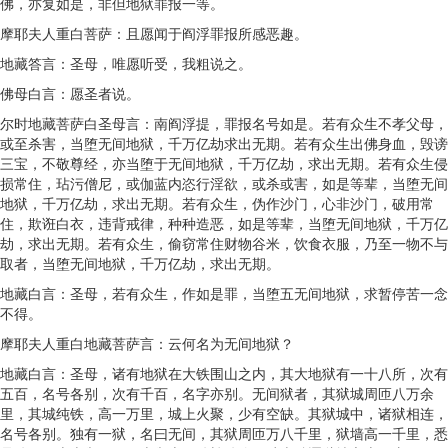
佛，亦复如是，非但地狱罪报一等。
摩耶夫人重白菩萨：且愿闻于阎浮罪报所感恶趣。
地藏答言：圣母，唯愿听受，我粗说之。
佛母白言：愿圣者说。
尔时地藏菩萨白圣母言：南阎浮提，罪报名号如是。若有众生不孝父母，
或至杀害，当堕无间地狱，千万亿劫求出无期。若有众生出佛身血，毁谤
三宝，不敬尊经，亦当堕于无间地狱，千万亿劫，求出无期。若有众生侵
损常住，玷污僧尼，或伽蓝内恣行淫欲，或杀或害，如是等辈，当堕无间
地狱，千万亿劫，求出无期。若有众生，伪作沙门，心非沙门，破用常
住，欺诳白衣，违背戒律，种种造恶，如是等辈，当堕无间地狱，千万亿
劫，求出无期。若有众生，偷窃常住财物谷米，饮食衣服，乃至一物不与
取者，当堕无间地狱，千万亿劫，求出无期。
地藏白言：圣母，若有众生，作如是罪，当堕五无间地狱，求暂停苦一念
不得。
摩耶夫人重白地藏菩萨言：云何名为无间地狱？
地藏白言：圣母，诸有地狱在大铁围山之内，其大地狱有一十八所，次有
五百，名号各别，次有千百，名字亦别。无间狱者，其狱城周匝八万余
里，其城纯铁，高一万里，城上火聚，少有空缺。其狱城中，诸狱相连，
名号各别。独有一狱，名曰无间，其狱周匝万八千里，狱墙高一千里，悉