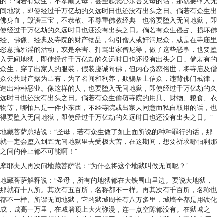
的：倘若有众生，不孝顺父母，甚至起恶心杀害父母的话，那就要堕入无
间地狱，即使经过千万亿劫的久远时日也还没有出头之日。倘若有众生出
佛身血，毁谤三宝，不恭敬、不尊重佛教经典，也将要堕入无间地狱，即
使经过千万亿劫的久远时日也还没有出头之日。倘若有众生侵占、损坏佛
经、佛像、经典及寺院的财产物品，勾引僧人或奸污尼众，或是在寺庙里
恣意搞邪淫的活动，或是杀害、打骂出家僧尼等，做了这些恶事，也要堕
入无间地狱，即使经过千万亿劫的久远时日也还没有出头之日。倘若有的
众生，穿了出家人的服装，假装虔诚向佛，但内心贪恋俗世，将寺庙及僧
众公共财产据为己有，为了名闻和利养，欺骗居士信众，违背佛门戒律，
造出种种恶业。像这样的人，也要堕入无间地狱，即使经过千万亿劫的久
远时日也还没有出头之日。倘若有众生偷窃寺院的用具、财物、粮食、衣
物等，哪怕只是一件小东西，不经寺院或出家人同意而私自取用的话，也
得要堕入无间地狱，即使经过千万亿劫的久远时日也还没有出头之日。”
地藏菩萨总结说：“圣母，若有众生做了如上面所说的种种罪行的话，那
就一定会堕入到五无间地狱里去受极大苦，在这期间，想要祈求哪怕刹那
之间的停止都不可能啊！”
摩耶夫人再次问地藏菩萨说：“为什么将这个地狱叫做无间呢？”
地藏菩萨解释说：“圣母，所有的地狱都在大铁围山里边。要说大地狱，
那就有十八所。其次有五百所，名称都不一样。再其次有千百所，名称也
都不一样。所谓无间地狱，它的狱城周长有八万多里，城墙全都是用铁化
成，城高一万里，在城墙顶上大火弥漫，连一点空隙都没有。在狱城之