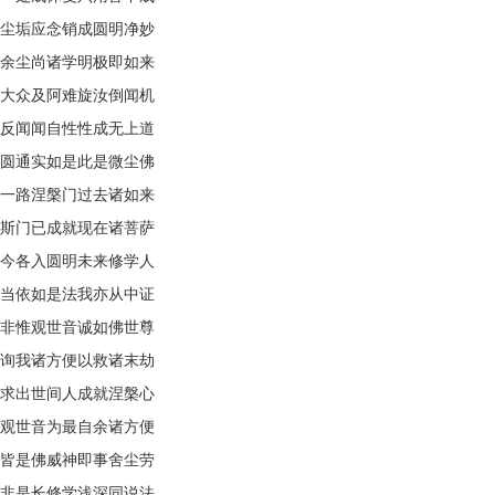
尘垢应念销成圆明净妙
余尘尚诸学明极即如来
大众及阿难旋汝倒闻机
反闻闻自性性成无上道
圆通实如是此是微尘佛
一路涅槃门过去诸如来
斯门已成就现在诸菩萨
今各入圆明未来修学人
当依如是法我亦从中证
非惟观世音诚如佛世尊
询我诸方便以救诸末劫
求出世间人成就涅槃心
观世音为最自余诸方便
皆是佛威神即事舍尘劳
非是长修学浅深同说法