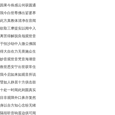
因果今殊感云何获圆通
我今白世尊佛出娑婆界
此方真教体清净在音闻
欲取三摩提实以闻中入
离苦得解脱良哉观世音
于恒沙劫中入微尘佛国
得大自在力无畏施众生
妙音观世音梵音海潮音
救世悉安宁出世获常住
我今启如来如观音所说
譬如人静居十方俱击鼓
十处一时闻此则圆真实
目非观障外口鼻亦复然
身以合方知心念纷无绪
隔垣听音响遐迩俱可闻