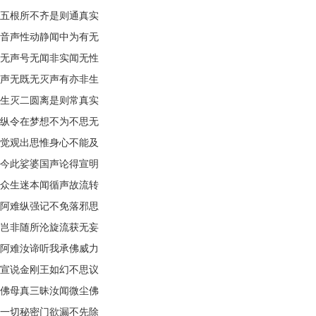
五根所不齐是则通真实
音声性动静闻中为有无
无声号无闻非实闻无性
声无既无灭声有亦非生
生灭二圆离是则常真实
纵令在梦想不为不思无
觉观出思惟身心不能及
今此娑婆国声论得宣明
众生迷本闻循声故流转
阿难纵强记不免落邪思
岂非随所沦旋流获无妄
阿难汝谛听我承佛威力
宣说金刚王如幻不思议
佛母真三昧汝闻微尘佛
一切秘密门欲漏不先除