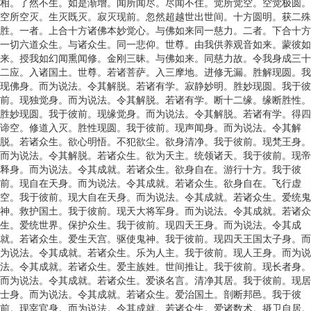
相。了然不生。如是渐增。闻所闻尽。尽闻不住。觉所觉空。空觉极圆。
空所空灭。生灭既灭。寂灭现前。忽然超越世出世间。十方圆明。获二殊
胜。一者。上合十方诸佛本妙觉心。与佛如来同一慈力。二者。下合十方
一切六道众生。与诸众生。同一悲仰。世尊。由我供养观音如来。蒙彼如
来。授我如幻闻熏闻修。金刚三昧。与佛如来。同慈力故。令我身成三十
二应。入诸国土。世尊。若诸菩萨。入三摩地。进修无漏。胜解现圆。我
现佛身。而为说法。令其解脱。若诸有学。寂静妙明。胜妙现圆。我于彼
前。现独觉身。而为说法。令其解脱。若诸有学。断十二缘。缘断胜性。
胜妙现圆。我于彼前。现缘觉身。而为说法。令其解脱。若诸有学。得四
谛空。修道入灭。胜性现圆。我于彼前。现声闻身。而为说法。令其解
脱。若诸众生。欲心明悟。不犯欲尘。欲身清净。我于彼前。现梵王身。
而为说法。令其解脱。若诸众生。欲为天主。统领诸天。我于彼前。现帝
释身。而为说法。令其成就。若诸众生。欲身自在。游行十方。我于彼
前。现自在天身。而为说法。令其成就。若诸众生。欲身自在。飞行虚
空。我于彼前。现大自在天身。而为说法。令其成就。若诸众生。爱统鬼
神。救护国土。我于彼前。现天大将军身。而为说法。令其成就。若诸众
生。爱统世界。保护众生。我于彼前。现四天王身。而为说法。令其成
就。若诸众生。爱生天宫。驱使鬼神。我于彼前。现四天王国太子身。而
为说法。令其成就。若诸众生。乐为人主。我于彼前。现人王身。而为说
法。令其成就。若诸众生。爱主族姓。世间推让。我于彼前。现长者身。
而为说法。令其成就。若诸众生。爱谈名言。清净其居。我于彼前。现居
士身。而为说法。令其成就。若诸众生。爱治国土。剖断邦邑。我于彼
前。现宰官身。而为说法。令其成就。若诸众生。爱诸数术。摄卫自居。