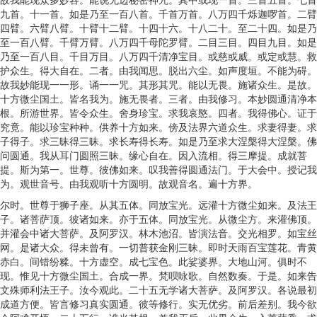
九首。十一首。如是乃至一百八首。千首万首。八万四千烁迦啰首。二臂
四臂。六臂八臂。十臂十二臂。十四十六。十八二十。至二十四。如是乃
至一百八臂。千臂万臂。八万四千母陀罗臂。二目三目。四目九目。如是
乃至一百八目。千目万目。八万四千清净宝目。或慈或威。或定或慧。救
护众生。得大自在。二者。由我闻思。脱出六尘。如声度垣。不能为碍。
故我妙能现一一形。诵一一咒。其形其咒。能以无畏。施诸众生。是故。
十方微尘国土。皆名我为。施无畏者。三者。由我修习。本妙圆通清净本
根。所游世界。皆令众生。舍身珍宝。求我哀愍。四者。我得佛心。证于
究竟。能以珍宝种种。供养十方如来。傍及法界六道众生。求妻得妻。求
子得子。求三昧得三昧。求长寿得长寿。如是乃至求大涅槃得大涅槃。佛
问圆通。我从耳门圆照三昧。缘心自在。因入流相。得三摩提。成就菩
提。斯为第一。世尊。彼佛如来。叹我善得圆通法门。于大会中。授记我
为。观世音号。由我观听十方圆明。故观音名。遍十方界。
尔时。世尊于狮子座。从其五体。同放宝光。远灌十方微尘如来。及法王
子。诸菩萨顶。彼诸如来。亦于五体。同放宝光。从微尘方。来灌佛顶。
并灌会中诸大菩萨。及阿罗汉。林木池沼。皆演法音。交光相罗。如宝丝
网。是诸大众。得未曾有。一切普获金刚三昧。即时天雨百宝莲花。青黄
赤白。间错纷糅。十方虚空。成七宝色。此娑婆界。大地山河。俱时不
现。惟见十方微尘国土。合成一界。梵呗咏歌。自然数奏。于是。如来告
文殊师利法王子。汝今观此。二十五无学诸大菩萨。及阿罗汉。各说最初
成道方便。皆言修习真实圆通。彼等修行。实无优劣。前后差别。我今欲