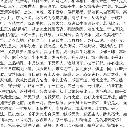
终必沉生死苦海。非佛弟子。如是之人。相杀相吞。相食未已。云何是人
得出三界。汝教世人。修三摩地。次断杀生。是名如来先佛世尊。第二决
定清净明诲。是故。阿难。若不断杀。修禅定者。譬如有人自塞其耳。高
声大叫。求人不闻。此等名为欲隐弥露。清净比丘。及诸菩萨。于歧路
行。不踏生草。况以手拔。云何大悲。取诸众生血肉充食。若诸比丘。不
服东方丝绵绢帛。及是此土靴覆裘毳。乳酪醍醐。如是比丘。于世真脱。
酬还宿债。不游三界。何以故。服其身分。皆为彼缘。如人食其地中百
谷。足不离地。必使身心。于诸众生。若身身分。身心二途。不服不食。
我说是人。真解脱者。如我此说。名为佛说。不如此说。即波旬说。阿
难。又复世界六道众生。其心不偷。则不随其生死相续。汝修三昧。本出
尘劳。偷心不除。尘不可出。纵有多智。禅定现前。如不断偷。必落邪
道。上品精灵。中品妖魅。下品邪人。诸魅所著。彼等群邪。亦有徒众。
各各自谓成无上道。我灭度后。末法之中。多此妖邪。炽盛世间。潜匿奸
欺。称善知识。各自谓已得上人法。詃惑无识。恐令失心。所过之处。其
家耗散。我教比丘循方乞食。令其舍贪。成菩萨道。诸比丘等。不自熟
食。寄于残生。旅泊三界。示一往还。去已无返。云何贼人。假我衣服。
裨贩如来。造种种业。皆言佛法。却非出家具戒比丘。为小乘道。由是疑
误无量众生。堕无间狱。若我灭后。其有比丘。发心决定修三摩提。能于
如来形像之前。身燃一灯。烧一指节。及于身上爇一香炷。我说是人。无
始宿债。一时酬毕。长揖世间。永脱诸漏。虽未即明无上觉路。是人于
法。已决定心。若不为此舍身微因。纵成无为。必还生人。酬其宿债。如
我马麦。正等无异。汝教世人。修三摩地。后断偷盗。是名如来先佛世
尊。第三决定清净明诲。是故。阿难。若不断偷。修禅定者。譬如有人。