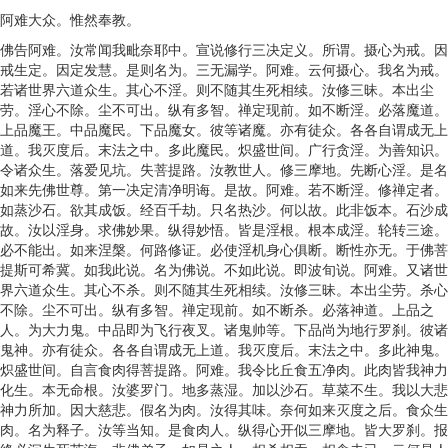
阿难大众。惟然奉教。
佛告阿难。汝常闻我毗奈耶中。宣说修行三决定义。所谓。摄心为戒。因
戒生定。因定发慧。是则名为。三无漏学。阿难。云何摄心。我名为戒。
若诸世界六道众生。其心不淫。则不随其生死相续。汝修三昧。本出尘
劳。淫心不除。尘不可出。纵有多智。禅定现前。如不断淫。必落魔道。
上品魔王。中品魔民。下品魔女。彼等诸魔。亦有徒众。各各自谓成无上
道。我灭度后。末法之中。多此魔民。炽盛世间。广行贪淫。为善知识。
令诸众生。落爱见坑。失菩提路。汝教世人。修三摩地。先断心淫。是名
如来先佛世尊。第一决定清净明诲。是故。阿难。若不断淫。修禅定者。
如蒸沙石。欲其成饭。经百千劫。只名热沙。何以故。此非饭本。石沙成
故。汝以淫身。求佛妙果。纵得妙悟。皆是淫根。根本成淫。轮转三途。
必不能出。如来涅槃。何路修证。必使淫机身心俱断。断性亦无。于佛菩
提斯可希冀。如我此说。名为佛说。不如此说。即波旬说。阿难。又诸世
界六道众生。其心不杀。则不随其生死相续。汝修三昧。本出尘劳。杀心
不除。尘不可出。纵有多智。禅定现前。如不断杀。必落神道。上品之
人。为大力鬼。中品即为飞行夜叉。诸鬼帅等。下品尚为地行罗刹。彼诸
鬼神。亦有徒众。各各自谓成无上道。我灭度后。末法之中。多此神鬼。
炽盛世间。自言食肉得菩提路。阿难。我令比丘食五净肉。此肉皆我神力
化生。本无命根。汝婆罗门。地多蒸湿。加以沙石。草菜不生。我以大悲
神力所加。因大慈悲。假名为肉。汝得其味。奈何如来灭度之后。食众生
肉。名为释子。汝等当知。是食肉人。纵得心开似三摩地。皆大罗刹。报