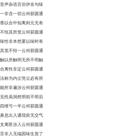
音声杂语言但伊名句味
一非含一切云何获圆通
香以合中知离则元无有
不恒其所觉云何获圆通
味性非本然要以味时有
其觉不恒一云何获圆通
触以所触明无所不明触
合离性非定云何获圆通
法称为内尘凭尘必有所
能所非遍涉云何获圆通
见性虽洞然明前不明后
四维亏一半云何获圆通
鼻息出入通现前无交气
支离匪涉入云何获圆通
舌非入无端因味生觉了