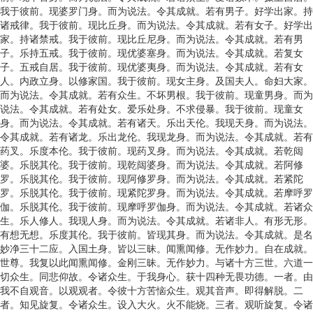
我于彼前。现婆罗门身。而为说法。令其成就。若有男子。好学出家。持
诸戒律。我于彼前。现比丘身。而为说法。令其成就。若有女子。好学出
家。持诸禁戒。我于彼前。现比丘尼身。而为说法。令其成就。若有男
子。乐持五戒。我于彼前。现优婆塞身。而为说法。令其成就。若复女
子。五戒自居。我于彼前。现优婆夷身。而为说法。令其成就。若有女
人。内政立身。以修家国。我于彼前。现女主身。及国夫人。命妇大家。
而为说法。令其成就。若有众生。不坏男根。我于彼前。现童男身。而为
说法。令其成就。若有处女。爱乐处身。不求侵暴。我于彼前。现童女
身。而为说法。令其成就。若有诸天。乐出天伦。我现天身。而为说法。
令其成就。若有诸龙。乐出龙伦。我现龙身。而为说法。令其成就。若有
药叉。乐度本伦。我于彼前。现药叉身。而为说法。令其成就。若乾闼
婆。乐脱其伦。我于彼前。现乾闼婆身。而为说法。令其成就。若阿修
罗。乐脱其伦。我于彼前。现阿修罗身。而为说法。令其成就。若紧陀
罗。乐脱其伦。我于彼前。现紧陀罗身。而为说法。令其成就。若摩呼罗
伽。乐脱其伦。我于彼前。现摩呼罗伽身。而为说法。令其成就。若诸众
生。乐人修人。我现人身。而为说法。令其成就。若诸非人。有形无形。
有想无想。乐度其伦。我于彼前。皆现其身。而为说法。令其成就。是名
妙净三十二应。入国土身。皆以三昧。闻熏闻修。无作妙力。自在成就。
世尊。我复以此闻熏闻修。金刚三昧。无作妙力。与诸十方三世。六道一
切众生。同悲仰故。令诸众生。于我身心。获十四种无畏功德。一者。由
我不自观音。以观观者。令彼十方苦恼众生。观其音声。即得解脱。二
者。知见旋复。令诸众生。设入大火。火不能烧。三者。观听旋复。令诸