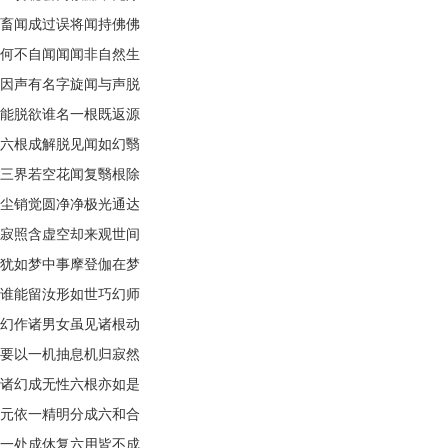
畜闻成过误将闻持佛佛
何不自闻闻闻非自然生
因声有名字旋闻与声脱
能脱欲谁名一根既返源
六根成解脱见闻如幻翳
三界若空花闻复翳根除
尘销觉圆净净极光通达
寂照含虚空却来观世间
犹如梦中事摩登伽在梦
谁能留汝形如世巧幻师
幻作诸男女虽见诸根动
要以一机抽息机归寂然
诸幻成无性六根亦如是
元依一精明分成六和合
一处成休复六用皆不成