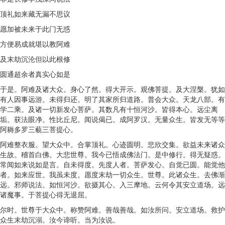
顶礼如来藏无漏不思议
愿加被未来于此门无惑
方便易成就堪以教阿难
及末劫沉沦但以此根修
圆通超余者真实心如是
于是。阿难及诸大众。身心了然。得大开示。观佛菩提。及大涅槃。犹如
有人因事远游。未得归还。明了其家所归道路。普会大众。天龙八部。有
学二乘。及诸一切新发心菩萨。其数凡有十恒河沙。皆得本心。远尘离
垢。获法眼净。性比丘尼。闻说偈已。成阿罗汉。无量众生。皆发无等等
阿耨多罗三藐三菩提心。
阿难整衣服。望大众中。合掌顶礼。心迹圆明。悲欣交集。欲益未来诸众
生故。稽首白佛。大悲世尊。我今已悟成佛法门。是中修行。得无疑惑。
常闻如来说如是言。自未得度。先度人者。菩萨发心。自觉已圆。能觉他
者。如来应世。我虽未度。愿度末劫一切众生。世尊。此诸众生。去佛渐
远。邪师说法。如恒河沙。欲摄其心。入三摩地。云何令其安立道场。远
诸魔事。于菩提心得无退屈。
尔时。世尊于大众中。称赞阿难。善哉善哉。如汝所问。安立道场。救护
众生末劫沉溺。汝今谛听。当为汝说。