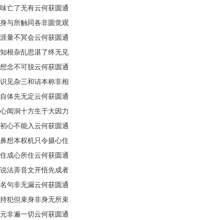
味亡了无有云何获圆通
身与所触同各非圆觉观
涯量不冥会云何获圆通
知根杂乱思湛了终无见
想念不可脱云何获圆通
识见杂三和诘本称非相
自体先无定云何获圆通
心闻洞十方生于大因力
初心不能入云何获圆通
鼻想本权机只令摄心住
住成心所住云何获圆通
说法弄音文开悟先成者
名句非无漏云何获圆通
持犯但束身非身无所束
元非遍一切云何获圆通