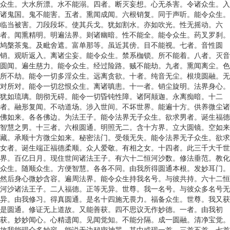
众生。大水所漂。水不能溺。四者。断灭妄想。心无杀害。令诸众生。入
诸鬼国。鬼不能害。五者。熏闻成闻。六根销复。同于声听。能令众生。
临当被害。刀段段坏。使其兵戈。犹如割水。亦如吹光。性无摇动。六
者。闻熏精明。明遍法界。则诸幽暗。性不能全。能令众生。药叉罗刹。
鸠槃茶鬼。及毗舍遮。富单那等。虽近其傍。目不能视。七者。音性圆
销。观听返入。离诸尘妄。能令众生。禁系枷锁。所不能着。八者。灭音
圆闻。遍生慈力。能令众生。经过险路。贼不能劫。九者。熏闻离尘。色
所不劫。能令一切多淫众生。远离贪欲。十者。纯音无尘。根境圆融。无
对所对。能令一切忿恨众生。离诸嗔恚。十一者。销尘旋明。法界身心。
犹如琉璃。朗彻无碍。能令一切昏钝性障。诸阿颠迦。永离痴暗。十二
者。融形复闻。不动道场。涉入世间。不坏世界。能遍十方。供养微尘诸
佛如来。各各佛边。为法王子。能令法界无子众生。欲求男者。诞生福德
智慧之男。十三者。六根圆通。明照无二。含十方界。立大圆镜。空如来
藏。承顺十方微尘如来。秘密法门。受领无失。能令法界无子众生。欲求
女者。诞生端正福德柔顺。众人爱敬。有相之女。十四者。此三千大千世
界。百亿日月。现住世间诸法王子。有六十二恒河沙数。修法垂范。教化
众生。随顺众生。方便智慧。各各不同。由我所得圆通本根。发妙耳门。
然后身心微妙含容。遍周法界。能令众生持我名号。与彼共持。六十二恒
河沙诸法王子。二人福德。正等无异。世尊。我一名号。与彼众多名号无
异。由我修习。得真圆通。是名十四施无畏力。福备众生。世尊。我又获
是圆通。修证无上道故。又能善获。四不思议无作妙德。一者。由我初
获。妙妙闻心。心精遗闻。见闻觉知。不能分隔。成一圆融。清净宝觉。
故我能现众多妙容。能说无边秘密神咒。其中或现一首。三首五首。七首