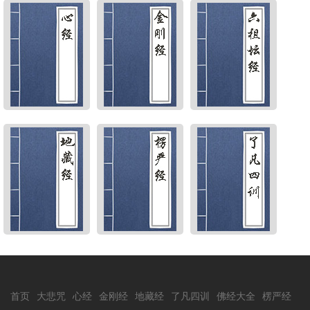
首页
大悲咒
心经
金刚经
地藏经
了凡四训
佛经大全
楞严经