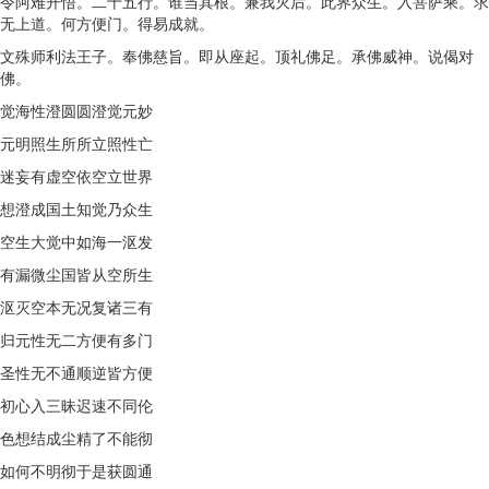
令阿难开悟。二十五行。谁当其根。兼我灭后。此界众生。入菩萨乘。求
无上道。何方便门。得易成就。
文殊师利法王子。奉佛慈旨。即从座起。顶礼佛足。承佛威神。说偈对
佛。
觉海性澄圆圆澄觉元妙
元明照生所所立照性亡
迷妄有虚空依空立世界
想澄成国土知觉乃众生
空生大觉中如海一沤发
有漏微尘国皆从空所生
沤灭空本无况复诸三有
归元性无二方便有多门
圣性无不通顺逆皆方便
初心入三昧迟速不同伦
色想结成尘精了不能彻
如何不明彻于是获圆通