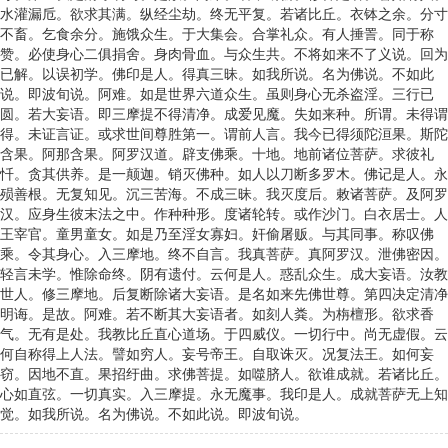
水灌漏卮。欲求其满。纵经尘劫。终无平复。若诸比丘。衣钵之余。分寸
不畜。乞食余分。施饿众生。于大集会。合掌礼众。有人捶詈。同于称
赞。必使身心二俱捐舍。身肉骨血。与众生共。不将如来不了义说。回为
已解。以误初学。佛印是人。得真三昧。如我所说。名为佛说。不如此
说。即波旬说。阿难。如是世界六道众生。虽则身心无杀盗淫。三行已
圆。若大妄语。即三摩提不得清净。成爱见魔。失如来种。所谓。未得谓
得。未证言证。或求世间尊胜第一。谓前人言。我今已得须陀洹果。斯陀
含果。阿那含果。阿罗汉道。辟支佛乘。十地。地前诸位菩萨。求彼礼
忏。贪其供养。是一颠迦。销灭佛种。如人以刀断多罗木。佛记是人。永
殒善根。无复知见。沉三苦海。不成三昧。我灭度后。敕诸菩萨。及阿罗
汉。应身生彼末法之中。作种种形。度诸轮转。或作沙门。白衣居士。人
王宰官。童男童女。如是乃至淫女寡妇。奸偷屠贩。与其同事。称叹佛
乘。令其身心。入三摩地。终不自言。我真菩萨。真阿罗汉。泄佛密因。
轻言未学。惟除命终。阴有遗付。云何是人。惑乱众生。成大妄语。汝教
世人。修三摩地。后复断除诸大妄语。是名如来先佛世尊。第四决定清净
明诲。是故。阿难。若不断其大妄语者。如刻人粪。为栴檀形。欲求香
气。无有是处。我教比丘直心道场。于四威仪。一切行中。尚无虚假。云
何自称得上人法。譬如穷人。妄号帝王。自取诛灭。况复法王。如何妄
窃。因地不直。果招纡曲。求佛菩提。如噬脐人。欲谁成就。若诸比丘。
心如直弦。一切真实。入三摩提。永无魔事。我印是人。成就菩萨无上知
觉。如我所说。名为佛说。不如此说。即波旬说。