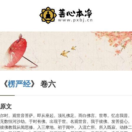
《
楞严经
》 卷六
原文
尔时。观世音菩萨。即从座起。顶礼佛足。而白佛言。世尊。忆念我昔。
无数恒河沙劫。于时有佛。出现于世。名观世音。我于彼佛。发菩提心。
彼佛教我从闻思修。入三摩地。初于闻中。入流亡所。所入既寂。动静二