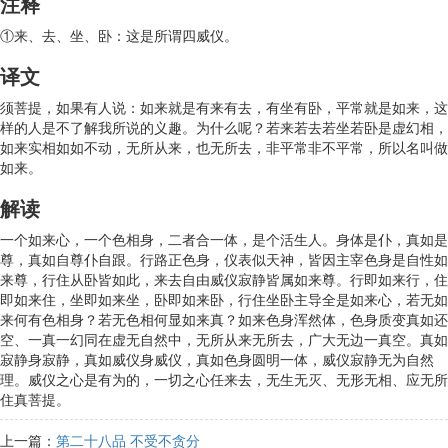
注释
①来、去、坐、卧：这是所谓四威仪。
译文
须菩提，如果有人说：如来就是有来有去，有坐有卧，平常就是如来，这
样的人是不了解我所说的义趣。为什么呢？若来若去若坐若卧是虚幻相，
如来实相如如不动，无所从来，也无所去，非平常非不平常，所以名叫做
如来。
解读
一个如来心，一个色相身，二者合一体，是个活生人。身体是仆，真如是
尊，真如自尊仆自跟。行路正色身，仪表似天神，皆因主宰色身是自性如
来尊，行住从卧皆如此，来去自由威仪寂静皆属如来尊。行即如来行，住
即如来住，坐即如来坐，卧即如来卧，行住坐卧主导全是如来心，若无如
来何有色相身？若无色相何显如来真？如来色身浑然体，色身质变真如还
空、一真一幻同在虚无自然中，无所从来无所去，广大无边一真空。真如
寂静身寂静，真如威仪身威仪，真如色身圆明一体，威仪寂静无为自然
理。威仪之心是有为的，一切之心任来去，无生无灭、无形无相、应无所
住真菩提。
上一篇：
第二十八品 不受不贪分