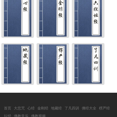
首页
大悲咒
心经
金刚经
地藏经
了凡四训
佛经大全
楞严经
坛经
佛教音乐
佛教视频