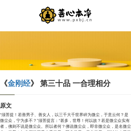
《
金刚经
》 第三十品 一合理相分
原文
“须菩提！若善男子、善女人，以三千大千世界碎为微尘，于意云何？是
微尘众，宁为多不？”须菩提言：“甚多，世尊！何以故？若是微尘众实有
者，佛则不说是微尘众。所以者何？佛说微尘众，即非微尘众，是名微尘