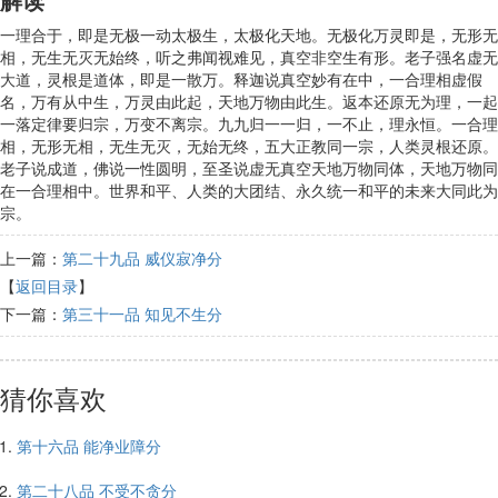
一理合于，即是无极一动太极生，太极化天地。无极化万灵即是，无形无
相，无生无灭无始终，听之弗闻视难见，真空非空生有形。老子强名虚无
大道，灵根是道体，即是一散万。释迦说真空妙有在中，一合理相虚假
名，万有从中生，万灵由此起，天地万物由此生。返本还原无为理，一起
一落定律要归宗，万变不离宗。九九归一一归，一不止，理永恒。一合理
相，无形无相，无生无灭，无始无终，五大正教同一宗，人类灵根还原。
老子说成道，佛说一性圆明，至圣说虚无真空天地万物同体，天地万物同
在一合理相中。世界和平、人类的大团结、永久统一和平的未来大同此为
宗。
上一篇：
第二十九品 威仪寂净分
【
返回目录
】
下一篇：
第三十一品 知见不生分
猜你喜欢
第十六品 能净业障分
第二十八品 不受不贪分