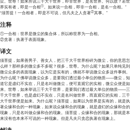
众。世尊！如来所说三千大千世界，即非世界，是名世界。何以故？若世
①
界实有者，即是一合相
。如来说一合相，即非一合相，是名一合相。”
②
“须菩提！一合相者，即是不可说，但凡夫之人贪著
其事。”
注释
①一合相：世界是微尘的集合体，所以称世界为一合相。
②贪著：执著于表面现象。
译文
须菩提，如果善男子、善女人，把三千大千世界粉碎为微尘，你的意思怎
么样？那样多的微尘多不多呢？很多，世尊。为什么呢？如果只单纯见到
微尘众多的表面现象，以为它是实有的，佛就不举说微尘众多这件事例。
为什么呢？佛举说微尘众多，是要我们透过最小单位的物质——微尘，知
道它是虚幻不实在，只是名叫做微尘，便可直观它的实相，微尘众便是如
来。世尊，如来举说三千大千世界，是要我们透过最大单位的物质——三
千大千世界，也是虚幻不实在，只是名叫做世界，而直观它的实相，三千
大千世界便是如来。为什么呢？须菩提，如果以为世界是实有的，就是执
著众缘和合的一种现象，如来说众缘和合的现象，就是虚幻的众缘和合的
现象，只是名叫做众缘和合的现象。须菩提，众缘和合的现象，那就是本
来没有也本来不可说的一种现象。但是凡夫只贪恋执著在现象上。
解读