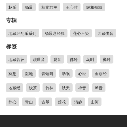
杨乐
杨晨
楠棠郡主
王心雅
緩和領域
专辑
地藏经配乐系列
杨晨念经典
莲心不染
西藏佛音
标签
地藏菩萨
观世音
观音
佛铃
鸟叫
禅钟
冥想
湿地
青蛙叫
助眠
心经
金刚经
地藏经
饮茶
竹林
秋天
禅音
琴音
静心
青山
古琴
莲花
清静
山河