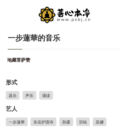
一步蓮華的音乐
地藏菩萨赞
形式
器乐
声乐
诵读
艺人
一步蓮華
东岳护国寺
孙露
宗铄
巫娜