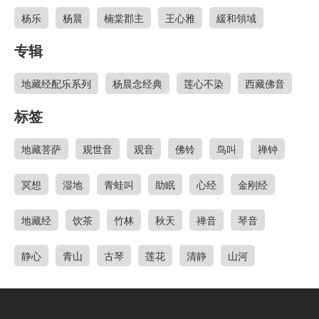
杨乐
杨晨
楠棠郡主
王心雅
緩和領域
专辑
地藏经配乐系列
杨晨念经典
莲心不染
西藏佛音
标签
地藏菩萨
观世音
观音
佛铃
鸟叫
禅钟
冥想
湿地
青蛙叫
助眠
心经
金刚经
地藏经
饮茶
竹林
秋天
禅音
琴音
静心
青山
古琴
莲花
清静
山河