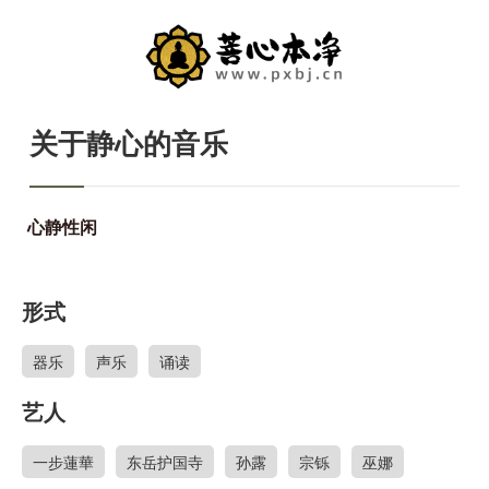
关于静心的音乐
心静性闲
形式
器乐
声乐
诵读
艺人
一步蓮華
东岳护国寺
孙露
宗铄
巫娜