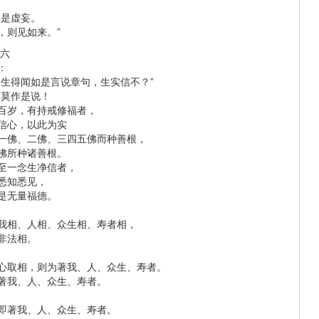
皆是虚妄。
，则见如来。”
第六
：
众生得闻如是言说章句，生实信不？”
“莫作是说！
百岁，有持戒修福者，
信心，以此为实
一佛、二佛、三四五佛而种善根，
佛所种诸善根。
至一念生净信者，
悉知悉见，
是无量福德。
我相、人相、众生相、寿者相，
非法相。
心取相，则为著我、人、众生、寿者。
著我、人、众生、寿者。
即著我、人、众生、寿者。