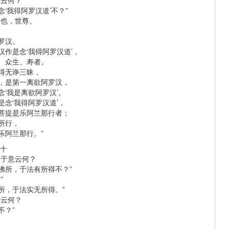
意云何？
‘我得阿罗汉道’不？”
不也，世尊。
罗汉。
汉作是念‘我得阿罗汉道’，
、众生、寿者。
得无诤三昧，
，是第一离欲阿罗汉，
念‘我是离欲阿罗汉’。
是念‘我得阿罗汉道’，
菩提是乐阿兰那行者；
所行，
乐阿兰那行。”
第十
“于意云何？
佛所，于法有所得不？”
”
所，于法实无所得。”
意云何？
不？”
。