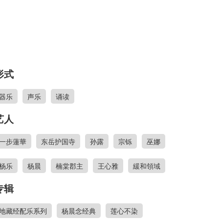
形式
器乐
声乐
诵读
艺人
一步蓮華
东岳护国寺
孙露
宗铄
巫娜
杨乐
杨晨
楠棠郡主
王心雅
緩和領域
专辑
地藏经配乐系列
杨晨念经典
莲心不染