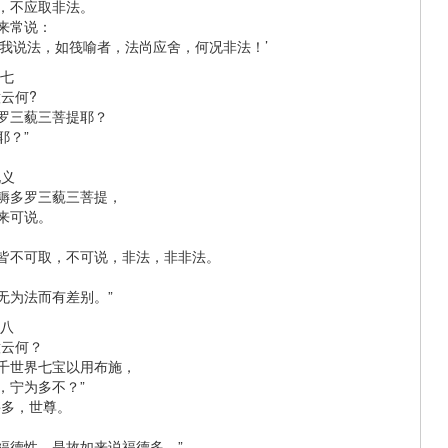
，不应取非法。
来常说：
知我说法，如筏喻者，法尚应舍，何况非法！’
第七
云何?
罗三藐三菩提耶？
耶？”
说义
耨多罗三藐三菩提，
来可说。
皆不可取，不可说，非法，非非法。
无为法而有差别。”
第八
意云何？
千世界七宝以用布施，
，宁为多不？”
甚多，世尊。
福德性，是故如来说福德多。”