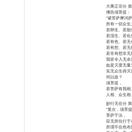
大乘正宗分 
佛告须菩提：
“诸菩萨摩诃
所有一切众生
若卵生、若胎
若湿生、若化
若有色、若无
若有想、若无
若非有想非无
我皆令入无余
如是灭度无量
实无众生得灭
何以故？
须菩提，
若菩萨有我相
人相、众生相
妙行无住分 
“复次，须菩
菩萨于法，
应无所住行于
所谓不住色布