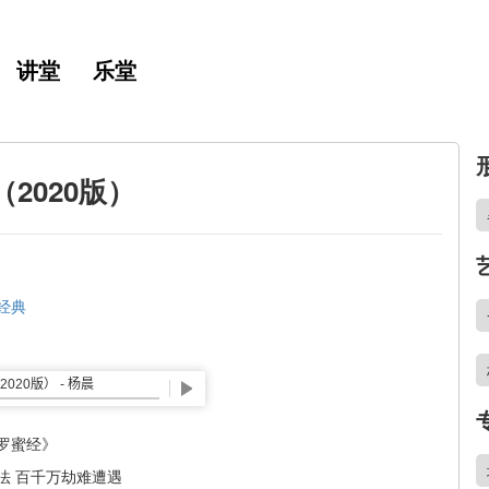
讲堂
乐堂
2020版）
经典
罗蜜经》
法 百千万劫难遭遇