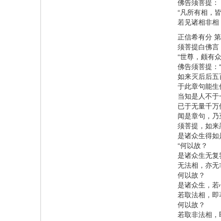
佛告须菩提：
“凡所有相，
若见诸相非相
正信希有分 
须菩提白佛言
“世尊，颇有
佛告须菩提：
如来灭后后五
于此章句能生
当知是人不于
已于无量千万
闻是章句，乃
须菩提，如来
是诸众生得如
“何以故？
是诸众生无复
无法相，亦无
何以故？
是诸众生，若
若取法相，即
何以故？
若取非法相，