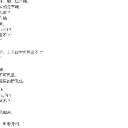
味、触、法布施。
应如是布施，
以故？
布施，
量。
意云何？
量不？”
”
维、上下虚空可思量不？”
”
施，
不可思量。
但应如所教住。
第五
意云何？
来不？”
。
见如来。
，即非身相。”