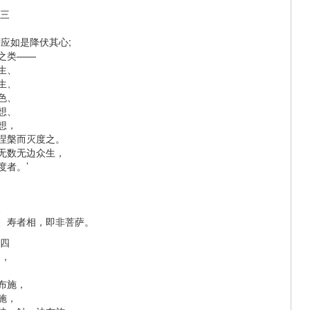
第三
萨应如是降伏其心;
之类——
生、
生、
色、
想、
想，
涅槃而灭度之。
无数无边众生，
度者。’
、
、寿者相，即非菩萨。
第四
提，
布施，
施，