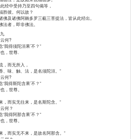
于此经中受持乃至四句偈等，
福胜彼。何以故？
诸佛及诸佛阿耨多罗三藐三菩提法，皆从此经出。
佛法者，即非佛法。
第九
云何?
‘我得须陀洹果’不？”
也，世尊.
流，而无所入，
香、味、触、法，是名须陀洹。”
云何?
‘我得斯陀含果’不？”
不也，世尊。
来，而实无往来，是名斯陀含。”
意云何？
‘我得阿那含果’不？”
不也，世尊。
来，而实无不来，是故名阿那含。”