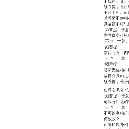
不住声、香、
须菩提，菩萨
不住于相。何
若菩萨不住相
其福德不可思
“须菩提，于
东方虚空可思
“不也，世尊。
“须菩提，
南西北方、四
“不也，世尊。
“须菩提，
菩萨无住相布
福德亦复如是
须菩提，菩萨
如理实见分 
“须菩提，于
可以身相见如
“不也，世尊
不可以身相得
何以故？
如来所说身相