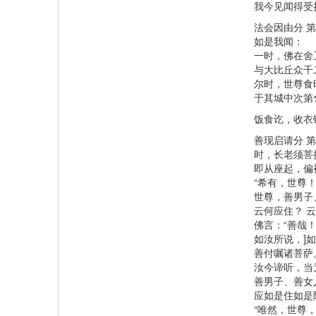
我今见闻得受
法会因由分 
如是我闻：
一时，佛在舍
与大比丘众千
尔时，世尊食
于其城中次第
饭食讫，收衣
善现启请分 
时，长老须菩
即从座起，偏
“希有，世尊
世尊，善男子
云何应住？ 
佛言：“善哉
如汝所说，]
善付嘱诸菩萨
汝今谛听，当
善男子、善女
应如是住如是
“唯然，世尊，