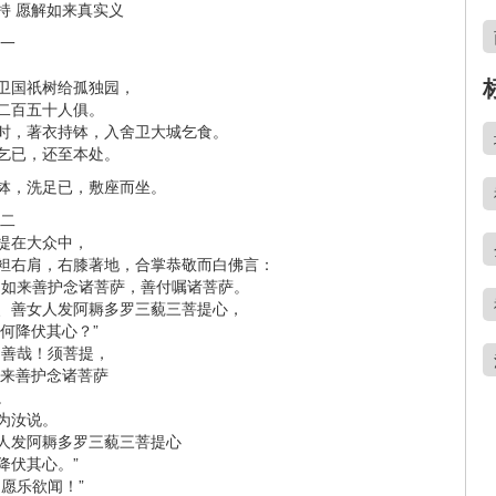
持 愿解如来真实义
第一
卫国祇树给孤独园，
二百五十人俱。
时，著衣持钵，入舍卫大城乞食。
乞已，还至本处。
钵，洗足已，敷座而坐。
第二
提在大众中，
袒右肩，右膝著地，合掌恭敬而白佛言：
！如来善护念诸菩萨，善付嘱诸菩萨。
、善女人发阿耨多罗三藐三菩提心，
云何降伏其心？”
！善哉！须菩提，
如来善护念诸菩萨
。
为汝说。
人发阿耨多罗三藐三菩提心
降伏其心。”
愿乐欲闻！”