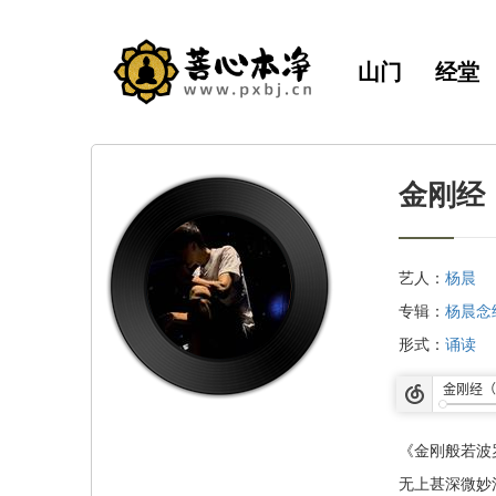
山门
经堂
金刚经（
艺人：
杨晨
专辑：
杨晨念
形式：
诵读
《金刚般若波
无上甚深微妙