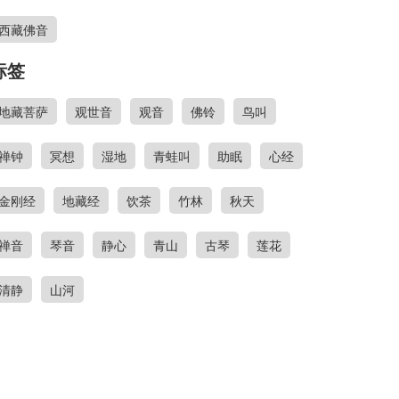
西藏佛音
标签
地藏菩萨
观世音
观音
佛铃
鸟叫
禅钟
冥想
湿地
青蛙叫
助眠
心经
金刚经
地藏经
饮茶
竹林
秋天
禅音
琴音
静心
青山
古琴
莲花
清静
山河