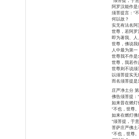
“须菩提，于
阿罗汉能作是念
须菩提言：“
何以故？
实无有法名阿
世尊，若阿罗
即为著我、人
世尊，佛说我
人中最为第一
世尊我不作是
世尊，我若作
世尊则不说须
以须菩提实无
而名须菩提是
庄严净土分 
佛告须菩提：
如来昔在燃灯
“不也，世尊。
如来在燃灯佛
“须菩提，于
菩萨庄严佛土
“不也，世尊