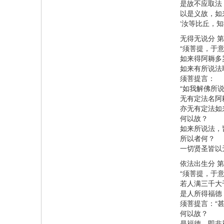
是故不应取法
以是义故，如
‘汝等比丘，
无得无说分 
“须菩提，于意
如来得阿耨多
如来有所说法
须菩提言：
“如我解佛所
无有定法名阿
亦无有定法如
何以故？
如来所说法，
所以者何？
一切贤圣皆以
依法出生分 
“须菩提，于
若人满三千大
是人所得福德
须菩提言：“
何以故？
是福德，即非